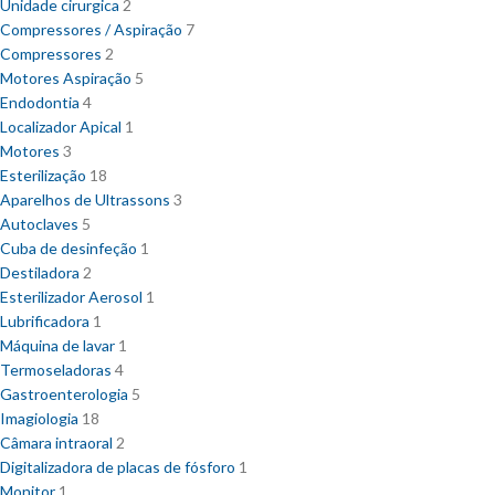
Unidade cirurgica
2
Compressores / Aspiração
7
Compressores
2
Motores Aspiração
5
Endodontia
4
Localizador Apical
1
Motores
3
Esterilização
18
Aparelhos de Ultrassons
3
Autoclaves
5
Cuba de desinfeção
1
Destiladora
2
Esterilizador Aerosol
1
Lubrificadora
1
Máquina de lavar
1
Termoseladoras
4
Gastroenterologia
5
Imagiologia
18
Câmara intraoral
2
Digitalizadora de placas de fósforo
1
Monitor
1