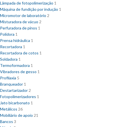
Lâmpada de fotopolimerização
1
Máquina de fundição por indução
1
Micromotor de laboratório
2
Misturadora de vácuo
2
Perfuradora de pinos
1
Polidora
1
Prensa hidráulica
1
Recortadora
1
Recortadora de cotos
1
Soldadora
1
Termoformadora
1
Vibradores de gesso
1
Profilaxia
5
Branqueador
1
Destartarizador
2
Fotopolimerizadores
1
Jato bicarbonato
1
Metálicos
26
Mobiliário de apoio
21
Bancos
3