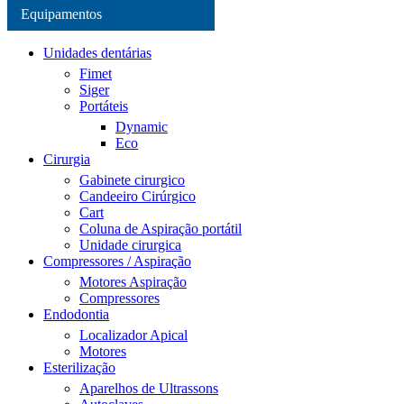
Equipamentos
Unidades dentárias
Fimet
Siger
Portáteis
Dynamic
Eco
Cirurgia
Gabinete cirurgico
Candeeiro Cirúrgico
Cart
Coluna de Aspiração portátil
Unidade cirurgica
Compressores / Aspiração
Motores Aspiração
Compressores
Endodontia
Localizador Apical
Motores
Esterilização
Aparelhos de Ultrassons