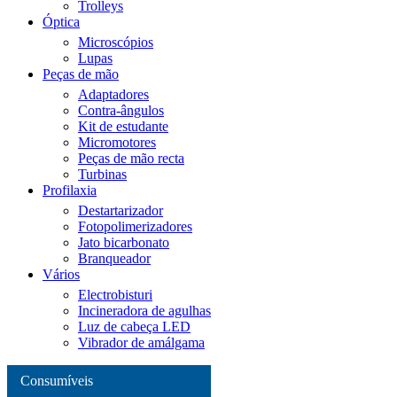
Trolleys
Óptica
Microscópios
Lupas
Peças de mão
Adaptadores
Contra-ângulos
Kit de estudante
Micromotores
Peças de mão recta
Turbinas
Profilaxia
Destartarizador
Fotopolimerizadores
Jato bicarbonato
Branqueador
Vários
Electrobisturi
Incineradora de agulhas
Luz de cabeça LED
Vibrador de amálgama
Consumíveis