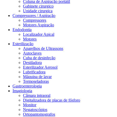
Coluna de Aspiração portátil
Gabinete cirurgico
Unidade cirurgica
Compressores / Aspiração
Compressores
Motores Aspiração
Endodontia
Localizador Apical
Motores
Esterilização
Aparelhos de Ultrassons
Autoclaves
Cuba de desinfeção
Destiladora
Esterilizador Aerosol
Lubrificadora
Máquina de lavar
Termoseladoras
Gastroenterologia
Imagiologia
Câmara intraoral
Digitalizadora de placas de fósforo
Monitor
Negatoscópios
Ortopantomografos