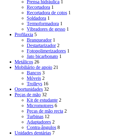
Prensa hidráulica
1
Recortadora
1
Recortadora de cotos
1
Soldadora
1
Termoformadora
1
Vibradores de gesso
1
Profilaxia
5
Branqueador
1
Destartarizador
2
Fotopolimerizadores
1
Jato bicarbonato
1
Metálicos
26
Mobiliário de apoio
21
Bancos
3
Móveis
2
Trolleys
16
Oportunidades
32
Peças de mão
32
Kit de estudante
2
Micromotores
6
Peças de mão recta
2
Turbinas
12
Adaptadores
2
Contra-ângulos
8
Unidades dentárias
7