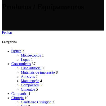
Produtos / Equipamentos
Fechar
Categorias
Óptica
2
Microscópios
1
Lupas
1
Consumíveis
87
Osso artificial
2
Materiais de impressão
8
Adesivos
2
Manutenção
4
Compósitos
66
Cimentos
5
Campanha
1
Cirurgia
10
Candeeiro Cirúrgico
3