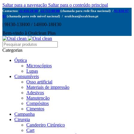
Saltar para a navegação
Saltar para o conteúdo principal
Contactos:
21 416 20 40
/
22 713 00 00
(chamada para rede fixa nacional) /
91 830 97
97
(chamada para rede móvel nacional) / oralclean@oralclean.pt
| 9H30-13H00 / 14H00-18H30
Bem-vindo à Oralclean Plus
Categorias
Óptica
Microscópios
Lupas
Consumíveis
Osso artificial
Materiais de impressão
Adesivos
Manutenção
Compósitos
Cimentos
Campanha
Cirurgia
Candeeiro Cirúrgico
Cart