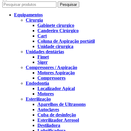
Pesquisar
Equipamentos
Cirurgia
Gabinete cirurgico
Candeeiro Cirúrgico
Cart
Coluna de Aspiração portátil
Unidade cirurgica
Unidades dentárias
Fimet
Siger
Compressores / Aspiração
Motores Aspiração
Compressores
Endodontia
Localizador Apical
Motores
Esterilização
Aparelhos de Ultrassons
Autoclaves
Cuba de desinfeção
Esterilizador Aerosol
Destiladora
Lubrificadora