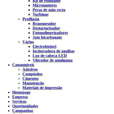
Kit de estudante
Micromotores
Peças de mão recta
Turbinas
Profilaxia
Branqueador
Destartarizador
Fotopolimerizadores
Jato bicarbonato
Vários
Electrobisturi
Incineradora de agulhas
Luz de cabeça LED
Vibrador de amálgama
Consumíveis
Adesivos
Compósitos
Cimentos
Manutenção
Materiais de impressão
Homepage
Empresa
Serviços
Oportunidades
Campanhas