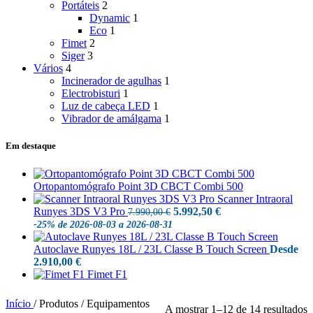
Portáteis
2
Dynamic
1
Eco
1
Fimet
2
Siger
3
Vários
4
Incinerador de agulhas
1
Electrobisturi
1
Luz de cabeça LED
1
Vibrador de amálgama
1
Em destaque
Ortopantomógrafo Point 3D CBCT Combi 500
Scanner Intraoral
O
O
Runyes 3DS V3 Pro
5.992,50
€
7.990,00
€
preço
preço
-25%
de 2026-08-03 a 2026-08-31
original
atual
era:
é:
Autoclave Runyes 18L / 23L Classe B Touch Screen
Desde
7.990,00 €.
5.992,50 €.
2.910,00
€
Fimet F1
Início
/
Produtos / Equipamentos
A mostrar 1–12 de 14 resultados