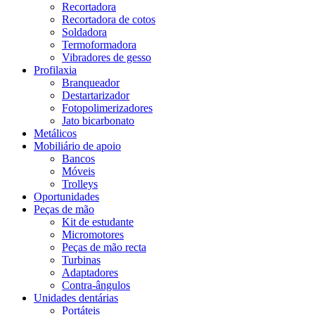
Recortadora
Recortadora de cotos
Soldadora
Termoformadora
Vibradores de gesso
Profilaxia
Branqueador
Destartarizador
Fotopolimerizadores
Jato bicarbonato
Metálicos
Mobiliário de apoio
Bancos
Móveis
Trolleys
Oportunidades
Peças de mão
Kit de estudante
Micromotores
Peças de mão recta
Turbinas
Adaptadores
Contra-ângulos
Unidades dentárias
Portáteis