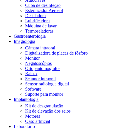
Autoclaves
Cuba de desinfeção
Esterilizador Aerosol
Destiladora
Lubrificadora
Máquina de lavar
Termoseladoras
Gastroenterologia
Imagiologia
Câmara intraoral
Digitalizadora de placas de fósforo
Monitor
Negatoscópios
Ortopantomografos
Raio-x
Scanner intraoral
Sensor radiologia digital
Software
Suporte para monitor
Implantologia
Kit de desgranulação
Kit de elevação dos seios
Motores
Osso artificial
Laboratório