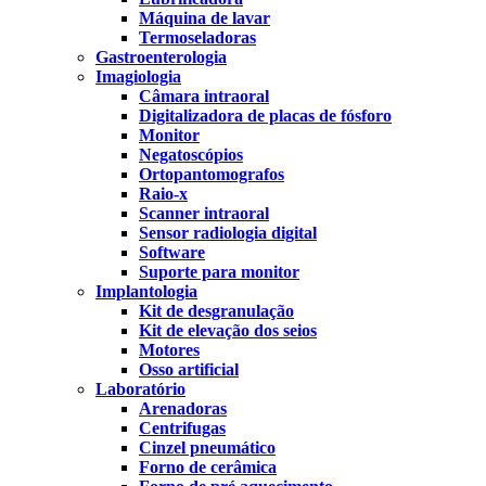
Máquina de lavar
Termoseladoras
Gastroenterologia
Imagiologia
Câmara intraoral
Digitalizadora de placas de fósforo
Monitor
Negatoscópios
Ortopantomografos
Raio-x
Scanner intraoral
Sensor radiologia digital
Software
Suporte para monitor
Implantologia
Kit de desgranulação
Kit de elevação dos seios
Motores
Osso artificial
Laboratório
Arenadoras
Centrifugas
Cinzel pneumático
Forno de cerâmica