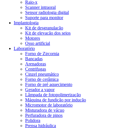
Raio-x
Scanner intraoral
Sensor radiologia digital
Suporte para monitor
Implantologia
Kit de desgranulação
Kit de elevação dos seios
Motores
Osso artificial
Laboratório
Forno de Zircornia
Bancadas
Arenadoras
Centrifugas
Cinzel pneumático
Forno de cerâmica
Forno de pré aquecimento
Gerador a vapor
Lâmpada de fotopolimerização
Máquina de fundição por indução
Micromotor de laboratório
Misturadora de vácuo
Perfuradora de pinos
Polidora
Prensa hidráulica