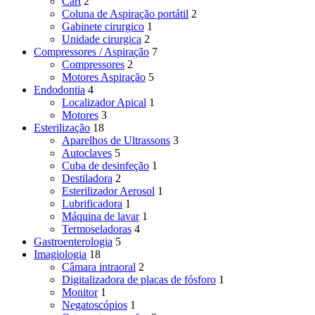
Cart
2
Coluna de Aspiração portátil
2
Gabinete cirurgico
1
Unidade cirurgica
2
Compressores / Aspiração
7
Compressores
2
Motores Aspiração
5
Endodontia
4
Localizador Apical
1
Motores
3
Esterilização
18
Aparelhos de Ultrassons
3
Autoclaves
5
Cuba de desinfeção
1
Destiladora
2
Esterilizador Aerosol
1
Lubrificadora
1
Máquina de lavar
1
Termoseladoras
4
Gastroenterologia
5
Imagiologia
18
Câmara intraoral
2
Digitalizadora de placas de fósforo
1
Monitor
1
Negatoscópios
1