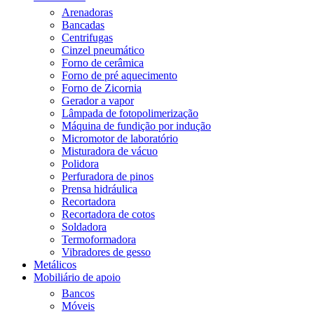
Arenadoras
Bancadas
Centrifugas
Cinzel pneumático
Forno de cerâmica
Forno de pré aquecimento
Forno de Zicornia
Gerador a vapor
Lâmpada de fotopolimerização
Máquina de fundição por indução
Micromotor de laboratório
Misturadora de vácuo
Polidora
Perfuradora de pinos
Prensa hidráulica
Recortadora
Recortadora de cotos
Soldadora
Termoformadora
Vibradores de gesso
Metálicos
Mobiliário de apoio
Bancos
Móveis