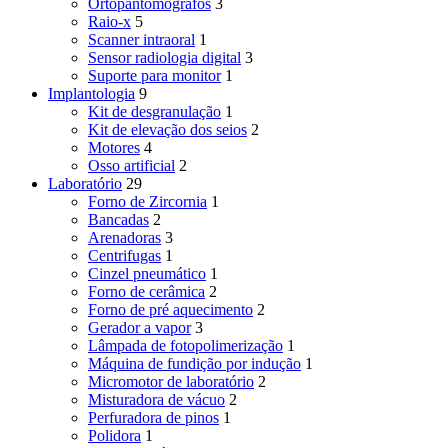
Ortopantomografos
3
Raio-x
5
Scanner intraoral
1
Sensor radiologia digital
3
Suporte para monitor
1
Implantologia
9
Kit de desgranulação
1
Kit de elevação dos seios
2
Motores
4
Osso artificial
2
Laboratório
29
Forno de Zircornia
1
Bancadas
2
Arenadoras
3
Centrifugas
1
Cinzel pneumático
1
Forno de cerâmica
2
Forno de pré aquecimento
2
Gerador a vapor
3
Lâmpada de fotopolimerização
1
Máquina de fundição por indução
1
Micromotor de laboratório
2
Misturadora de vácuo
2
Perfuradora de pinos
1
Polidora
1