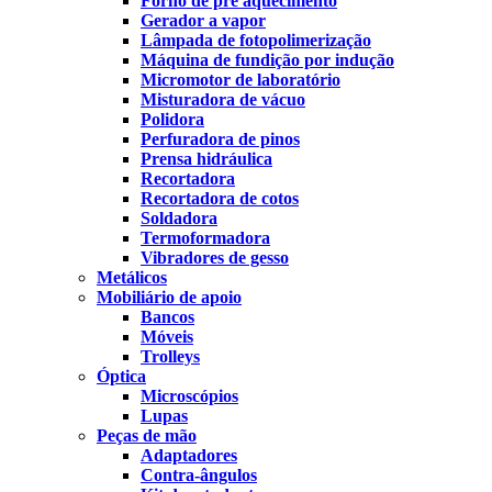
Forno de pré aquecimento
Gerador a vapor
Lâmpada de fotopolimerização
Máquina de fundição por indução
Micromotor de laboratório
Misturadora de vácuo
Polidora
Perfuradora de pinos
Prensa hidráulica
Recortadora
Recortadora de cotos
Soldadora
Termoformadora
Vibradores de gesso
Metálicos
Mobiliário de apoio
Bancos
Móveis
Trolleys
Óptica
Microscópios
Lupas
Peças de mão
Adaptadores
Contra-ângulos