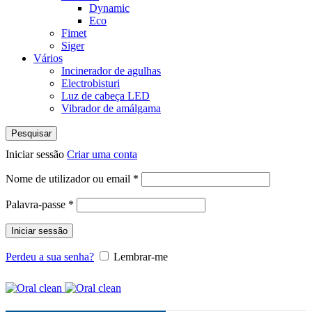
Dynamic
Eco
Fimet
Siger
Vários
Incinerador de agulhas
Electrobisturi
Luz de cabeça LED
Vibrador de amálgama
Pesquisar
Iniciar sessão
Criar uma conta
Obrigatório
Nome de utilizador ou email
*
Obrigatório
Palavra-passe
*
Iniciar sessão
Perdeu a sua senha?
Lembrar-me