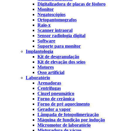
Digitalizadora de placas de fósforo
Monitor
Negatoscópios
Ortopantomografos
Raio-x
Scanner intraoral
Sensor radiologia digital
Software
Suporte para monitor
Implantologia
Kit de desgranulação
Kit de elevação dos seios
Motores
Osso artificial
Laboratório
Arenadoras
Centrifugas
Cinzel pneumático
Forno de cerâmica
Forno de pré aquecimento
Gerador a vapor
Lâmpada de fotopolimerização
Máquina de fundição por indução
Micromotor de laboratório
Misturadora de vácuo