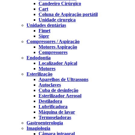
Candeeiro Cirúrgico
Cart
Coluna de Aspiração portátil
Unidade cirurgica
Unidades dentárias
Fimet
Siger
Compressores / Aspiração
Motores Aspiração
Compressores
Endodontia
Localizador Apical
Motores
Esterilização
Aparelhos de Ultrassons
Autoclaves
Cuba de desinfeção
Esterilizador Aerosol
Destiladora
Lubrificadora
Máquina de lavar
Termoseladoras
Gastroenterologia
Imagiologia
Câmara intraoral