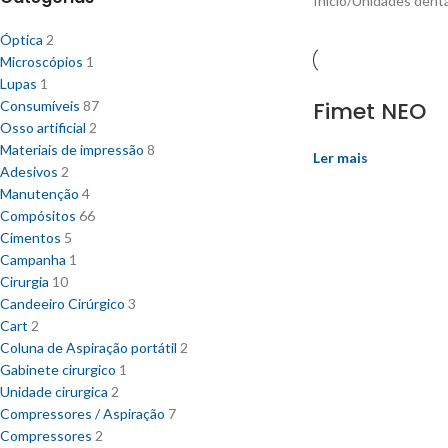
Início
/
Unidades dentá
Óptica
2
Microscópios
1
Lupas
1
Fimet NEO
Consumíveis
87
Osso artificial
2
Materiais de impressão
8
Ler mais
Adesivos
2
Manutenção
4
Compósitos
66
Cimentos
5
Campanha
1
Cirurgia
10
Candeeiro Cirúrgico
3
Cart
2
Coluna de Aspiração portátil
2
Gabinete cirurgico
1
Unidade cirurgica
2
Compressores / Aspiração
7
Compressores
2