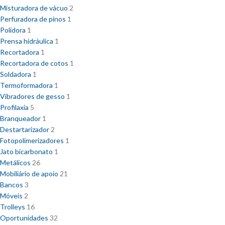
Misturadora de vácuo
2
Perfuradora de pinos
1
Polidora
1
Prensa hidráulica
1
Recortadora
1
Recortadora de cotos
1
Soldadora
1
Termoformadora
1
Vibradores de gesso
1
Profilaxia
5
Branqueador
1
Destartarizador
2
Fotopolimerizadores
1
Jato bicarbonato
1
Metálicos
26
Mobiliário de apoio
21
Bancos
3
Móveis
2
Trolleys
16
Oportunidades
32