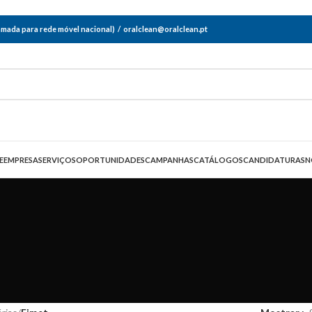
mada para rede móvel nacional) / oralclean@oralclean.pt
E
EMPRESA
SERVIÇOS
OPORTUNIDADES
CAMPANHAS
CATÁLOGOS
CANDIDATURAS
N