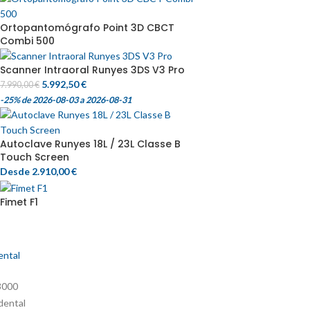
Ortopantomógrafo Point 3D CBCT
Combi 500
Scanner Intraoral Runyes 3DS V3 Pro
5.992,50
€
7.990,00
€
-25%
de 2026-08-03 a 2026-08-31
Autoclave Runyes 18L / 23L Classe B
Touch Screen
Desde
2.910,00
€
Fimet F1
ental