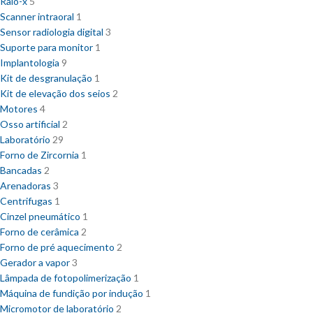
Raio-x
5
Scanner intraoral
1
Sensor radiologia digital
3
Suporte para monitor
1
Implantologia
9
Kit de desgranulação
1
Kit de elevação dos seios
2
Motores
4
Osso artificial
2
Laboratório
29
Forno de Zircornia
1
Bancadas
2
Arenadoras
3
Centrifugas
1
Cinzel pneumático
1
Forno de cerâmica
2
Forno de pré aquecimento
2
Gerador a vapor
3
Lâmpada de fotopolimerização
1
Máquina de fundição por indução
1
Micromotor de laboratório
2