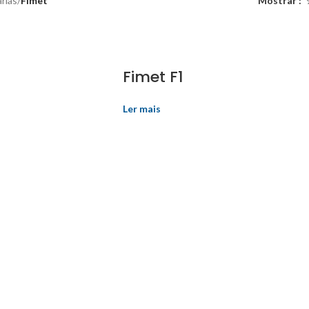
rias
/
Fimet
Mostrar
Fimet F1
Ler mais